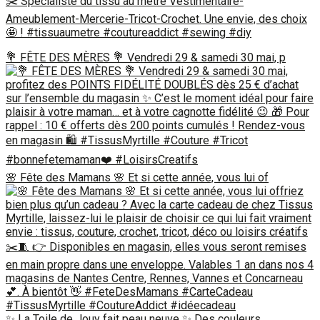
✂️ Spécialiste du tissu au mètre Vestimentaire-
Ameublement-Mercerie-Tricot-Crochet. Une envie, des choix
🤩 ! #tissuaumetre #coutureaddict #sewing #diy
💐 FÊTE DES MÈRES 💐 Vendredi 29 & samedi 30 mai, p
🌸 Fête des Mamans 🌸 Et si cette année, vous lui of
✨ La Toile de Jouy fait peau neuve ✨ Des couleurs