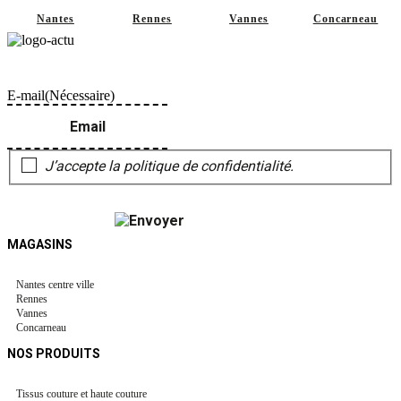
Nantes
Rennes
Vannes
Concarneau
Ne perdez pas le fil, restons en contact et abonnez-vous à notre Newsletter
!"
E-mail
(Nécessaire)
J’accepte la politique de confidentialité.
MAGASINS
Nantes centre ville
Rennes
Vannes
Concarneau
NOS PRODUITS
Tissus couture et haute couture