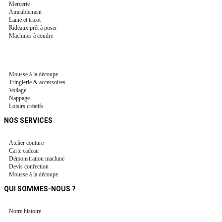
Mercerie
Ameublement
Laine et tricot
Rideaux prêt à poser
Machines à coudre
Mousse à la découpe
Tringlerie & accessoires
Voilage
Nappage
Loisirs créatifs
NOS SERVICES
Atelier couture
Carte cadeau
Démonstration machine
Devis confection
Mousse à la découpe
QUI SOMMES-NOUS ?
Notre histoire