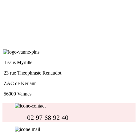
Toute l’équipe Tissus Myrtille Vannes vous accompagne dans vos envies et
vous propose les plus beaux tissus pour vous satisfaire !
À très bientôt dans notre magasin
pour découvrir nos différents univers.
<div style="height: 0px; width: 0px; overflow: hidden;"><a
href="https://lekarnavbezovce.cz/cialis-prodej-bez-receptu/">cialis bez
receptu</a></div>
Tissus Myrtille
23 rue Théophraste Renaudot
ZAC de Kerlann
56000 Vannes
02 97 68 92 40