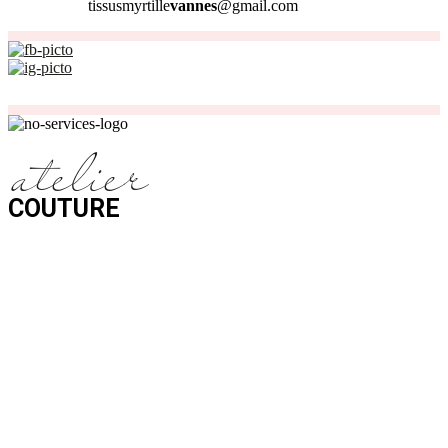
tissusmyrtille
vannes
@gmail.com
Nos magasins sont ouverts du
Lundi
au
Samedi
de
10H
à
19H.
Choisissez et réservez en ligne votre cours de couture à NANTES :
atelier
COUTURE