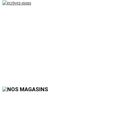
Bienvenue chez
Tissus Myrtille
Vannes !
Chez Tissus Myrtille Vannes,nous vous accueillons du
lundi au samedi de
10H à 19H sans interruption
et nous vous accompagnons dans vos projets
de création. À la recherche d’une matière ou d’une couleur spécifique, venez
nous rendre visite pour nous parler de vos idées.Vous pourrez aussi
découvrir toutes nos collections et nouveautés en Couture et Haute Couture,
Ameublement, Mercerie, Laine et Loisirs Créatifs.