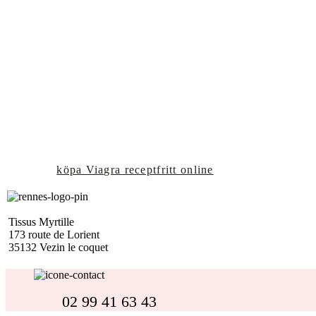
Vous avez besoin de notre aide pour trouver le tissu qui co
Un doute sur une couleur ou une matière ?
Toute l’équipe Tissus Myrtille Rennes se tient à votre dispo
À très bientôt dans notre magasin
Kan man
köpa Viagra receptfritt online
samt även andra lä
Tissus Myrtille
173 route de Lorient
35132 Vezin le coquet
02 99 41 63 43