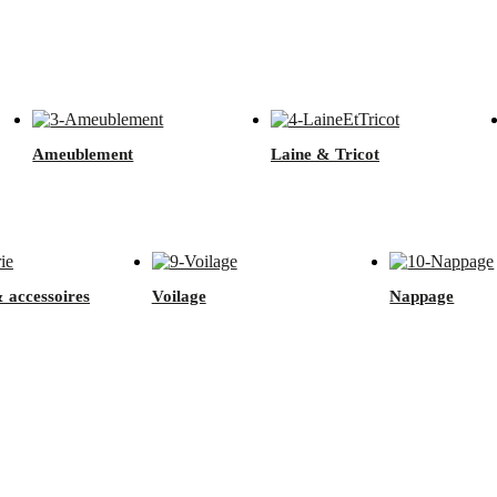
roduits avec de nombreux arrivages.
Ameublement
Laine & Tricot
& accessoires
Voilage
Nappage