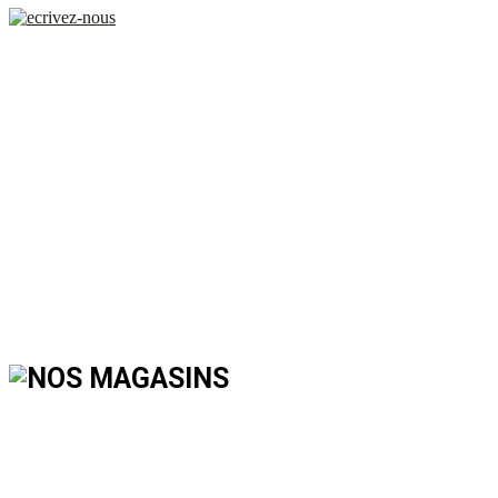
Bienvenue chez Tis
Bienvenue chez Tis
Chez Tissus Myrtille Rennes, nous vous proposons un large 
les couleurs et bien plus encore en magasin.Venez nous 