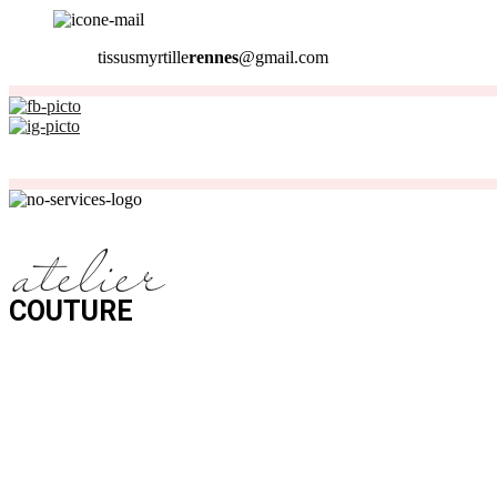
tissusmyrtille
rennes
@gmail.com
Nos magasins sont ouverts du
Lundi
au
Samedi
de
10H
Choisissez et réservez en ligne votre cours de coutur
atelier
COUTURE