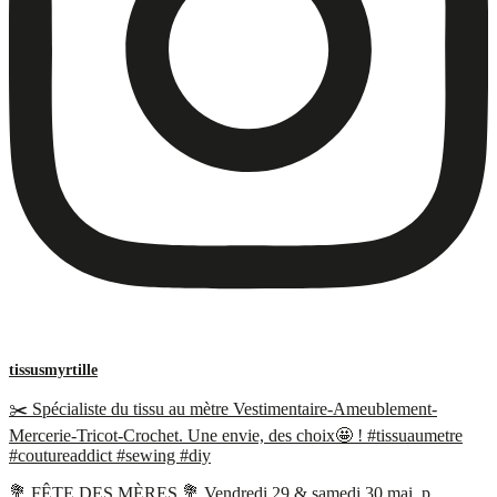
tissusmyrtille
✂️ Spécialiste du tissu au mètre Vestimentaire-Ameublement-
Mercerie-Tricot-Crochet. Une envie, des choix🤩 ! #tissuaumetre
#coutureaddict #sewing #diy
💐 FÊTE DES MÈRES 💐 Vendredi 29 & samedi 30 mai, p