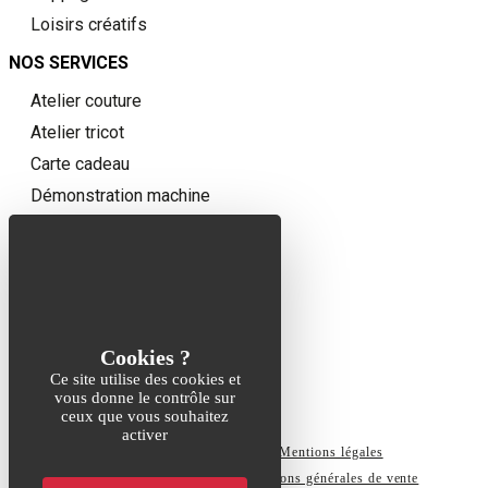
Loisirs créatifs
NOS SERVICES
Atelier couture
Atelier tricot
Carte cadeau
Démonstration machine
Devis confection
Mousse à la découpe
QUI
SOMMES-NOUS ?
Notre histoire
CONTACT
Ce site utilise des cookies et
vous donne le contrôle sur
Contact
ceux que vous souhaitez
activer
2026 © Tous droits réservés
Mentions légales
Politique de confidentialité
Conditions générales de vente