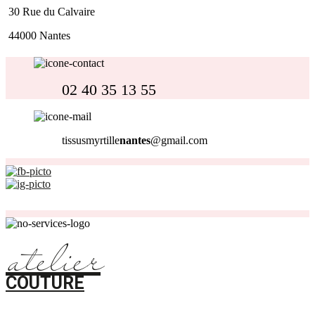
30 Rue du Calvaire
44000 Nantes
02 40 35 13 55
tissusmyrtille
nantes
@gmail.com
Nos magasins sont ouverts du
Lundi
au
Samedi
de
10H
à
19H.
Choisissez et réservez en ligne votre cours de couture à NANTES :
atelier
COUTURE