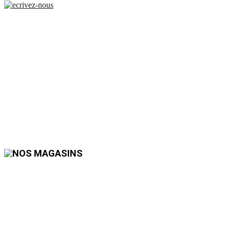
Bienvenue chez
Tissus Myrtille
Nantes !
Tissus Myrtille est l’incontournable du tissu au mètre, de la couture et haute
couture, de la mercerie, de la laine et du tricot ainsi que de la décoration. Le
tout avec du tissu de qualité.
N’hésitez pas à venir nous rendre visite pour parler de vos projets, nous
vous attendons chez Tissus Myrtille Nantes (Centre-ville).