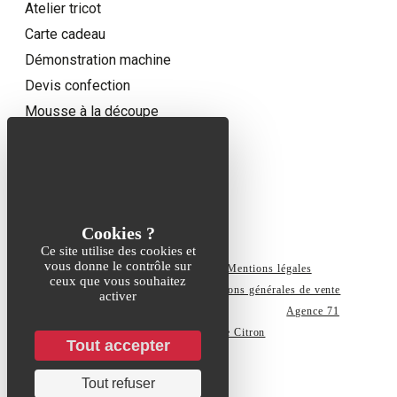
Atelier tricot
Carte cadeau
Démonstration machine
Devis confection
Mousse à la découpe
QUI
SOMMES-NOUS ?
Notre histoire
CONTACT
Contact
Ce site utilise des cookies et
vous donne le contrôle sur
2026 © Tous droits réservés
Mentions légales
ceux que vous souhaitez
Politique de confidentialité
Conditions générales de vente
activer
Conditions de vente carte cadeau
Réalisation :
Agence 71
Graphiste:
Studio Rose Citron
Tout accepter
Tout refuser